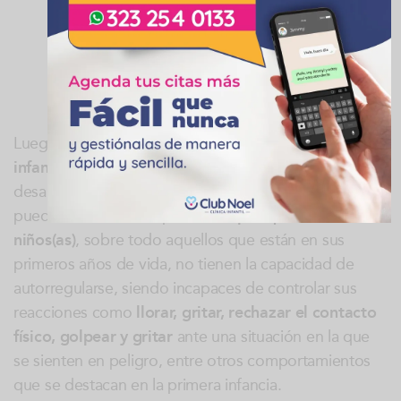
personas como la manipulación, solo se
desarrollará a partir de los 7 años, por ejemplo:
“Si empiezo a gritar muy duro mis padres se
sentirán avergonzados y van a comprarme ese
juguete que tanto quiero”
Luego de conocer las
características del cerebro
infantil,
las cuales van acorde al proceso de
desarrollo neuronal en el que se encuentren, se
puede entonces comprender el
por qué los
niños(as)
, sobre todo aquellos que están en sus
primeros años de vida, no tienen la capacidad de
autorregularse, siendo incapaces de controlar sus
reacciones como
llorar, gritar, rechazar el contacto
físico, golpear y gritar
ante una situación en la que
se sienten en peligro, entre otros comportamientos
que se destacan en la primera infancia.