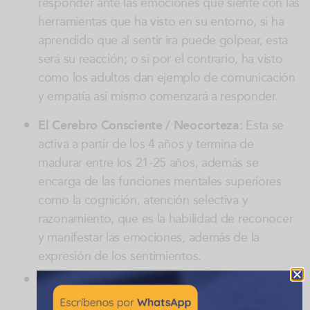
responder ante las emociones que siente con las
herramientas que ha visto en su entorno, si ha
aprendido que al sentir ira puede golpear, esta
será su reacción; o si por el contrario, ha visto
como los adultos dan ejemplo de comunicación
y empatía así mismo comenzará a responder.
El Cerebro Consciente / Neocorteza:
Esta se
activa a partir de los 4 años y termina de
madurar entre los 21-25 años, además se
encarga de las funciones mentales superiores
como la cognición, atención selectiva y
razonamiento, que es la habilidad de reconocer
y manifestar las emociones, además de la
expresión de los sentimientos.
Es importante mencionar que la capacidad de
atribuir pensamientos e intenciones a otras