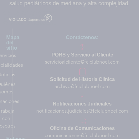
salud pediátricos de mediana y alta complejidad.
Mapa
Contáctenos:
del
sitio
ervicios
PQRS y Servicio al Cliente
servicioalcliente@fciclubnoel.com
cialidades
oticias
Solicitud de Historia Clínica
uiénes
archivo@fciclubnoel.com
somos
naciones
Notificaciones Judiciales
Trabaja
notificaciones.judiciales@fciclubnoel.com
con
osotros
Oficina de Comunicaciones
comunicaciones@fciclubnoel.com
Enlaces