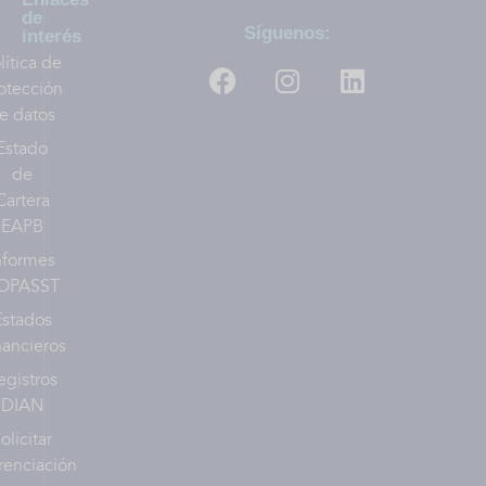
de
Síguenos:
interés
lítica de
otección
e datos
Estado
de
Cartera
EAPB
nformes
OPASST
Estados
nancieros
egistros
DIAN
olicitar
renciación