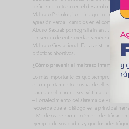
deficiente, retraso en el desarrollo psicomo
Maltrato Psicológico: niño que no existe pa
agresión verbal, cambios en el comportamien
Abuso Sexual: pornografía infantil, explota
presencia de enfermedad venérea.
Maltrato Gestacional: Falta asistencia a co
prácticas abortivas.
¿Cómo prevenir el maltrato infantil en mi 
Lo más importante es que siempre estemos 
o comportamiento inusual de ellos es un m
para que el niño no sea víctima de maltrato i
– Fortalecimiento del sistema de vinculació
recuerda que el diálogo es la principal herr
– Modelos de promoción de identificación m
ejemplo de sus padres y que los identifiq