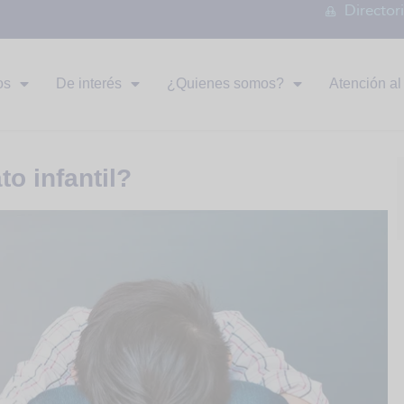
Director
os
De interés
¿Quienes somos?
Atención al 
o infantil?