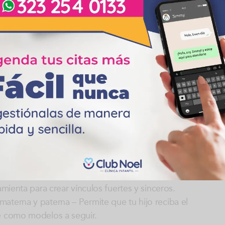
tor, falta adhesión al tratamiento médico.
ra sus acudientes, rechazo, terrorismo, corrupción,
to, retraso en el lenguaje, tics nerviosos.
ción sexual, manipulación sexual, sexo oral, penetración,
ntroles prenatales, rechazo durante el embarazo y
hijo?
pendientes de nuestros hijos. Cualquier manifestación
otivo de alerta. Sim embargo existen algunos consejos
nfantil:
n afectiva – Comunícate con tu hijo, se cercano a él y
amienta para crear vínculos fuertes y sinceros.
aterna y paterna – Permite que tu hijo reciba el
ue como modelos a seguir.