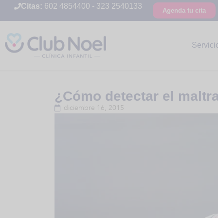
Citas:
602 4854400
-
323 2540133
Agenda tu cita
Servici
¿Cómo detectar el maltrat
diciembre 16, 2015