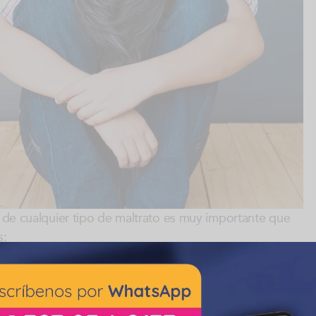
a de cualquier tipo de maltrato es muy importante que
s:
tes inexplicadas, fracturas múltiples inexplicadas,
trición, alergías o afecciones en la piel que no son
l pañal, esquema de vacunación incompleta, salud oral