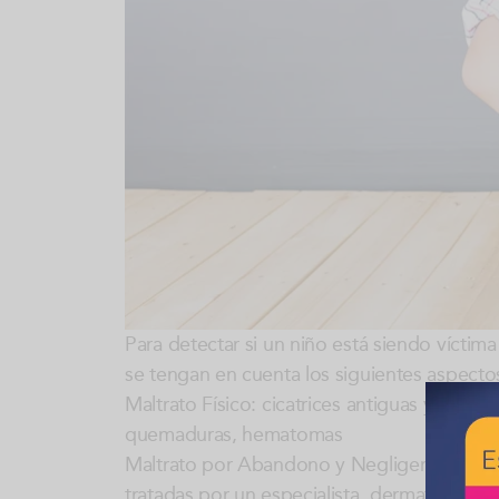
Para detectar si un niño está siendo víctim
se tengan en cuenta los siguientes aspecto
Maltrato Físico: cicatrices antiguas y recien
quemaduras, hematomas
Maltrato por Abandono y Negligencia: Desnu
tratadas por un especialista, dermatitis de