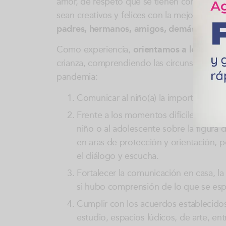
amor, de respeto que se tienen con los dem
sean creativos y felices con la mejor posibi
padres, hermanos, amigos, demás familiar
Como experiencia,
orientamos a los padres
crianza, comprendiendo las circunstancias 
pandemia:
Comunicar al niño(a) la importancia d
Frente a los momentos difíciles, se r
niño o al adolescente sobre la figura 
en aras de protección y orientación, p
el diálogo y escucha.
Fortalecer la comunicación en casa, la 
si hubo comprensión de lo que se esp
Cumplir con los acuerdos establecidos
estudio, espacios lúdicos, de arte, ent