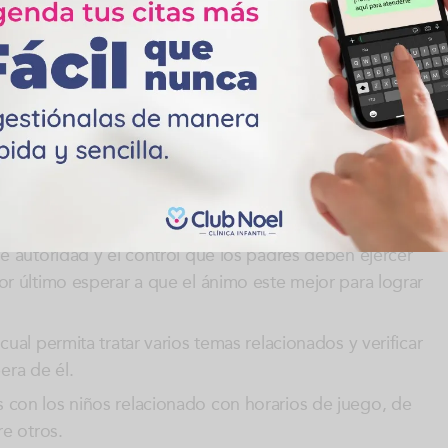
ás y consigo mismo, con los otros niños(as) para que
lidad de
establecer relaciones saludables con los
es y con su entorno social y educativo.
 con los siguientes tips
para ayudar a mejorar la
y cambios sociales acontecidos en el
año 2020
con la
e las normas
ecomienda escuchar y dar un espacio para exponer al
de autoridad y el control que los padres deben ejercer
or último esperar a que el ánimo este mejor para lograr
cual permita tratar varios temas relacionados y verificar
era de él.
 con los niños relacionado con horarios de juego, de
re otros.