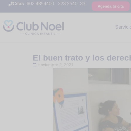
Citas:
602 4854400
-
323 2540133
Agenda tu cita
Servici
El buen trato y los derec
noviembre 2, 2021