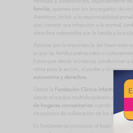
niños(as) y adolescentes, especialmente in
familia,
quienes son los encargados de reci
Asimismo, incluir a la responsabilidad pena
que comete una infracción a la normal, tamb
derechos vulnerados por la familia y la soc
Apostar por la importancia del buen trato es
la que las familias patriarcales o culturalm
Estos que desde la infancia condicionan a la
niños para la acción, el poder y el ejercicio
au
t
onomía y derechos.
Desde la
Fundación Clínica Infantil Club N
desde el equipo multidisciplinario para lo
de hogares comunitarios
cuando tienen lo
situaciones de vulneración de los derechos
Es fundamental promover el buen trato haci