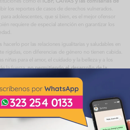
stituciones como el
ICBF, CAIVAS y las comisarías de
bir los reportes de casos de derechos vulnerados.
l para adolescentes, que si bien, es el mejor ofensor
ién requiere de especial atención en garantizar los
iedad.
 hacerlo por las relaciones igualitarias y saludables en
ente rígidas, con diferencias de género no tienen cabida.
s niñas para el amor, el cuidado y la belleza y a los
 de la fuerza,
no permitiendo el desarrollo de la
oel
tenemos algunas recomendaciones que se hacen
s padres, madres, educadores y/o cuidadores del
ICBF o
s niños(as) hospitalizados y pueden presentar
.
endo énfasis en aquellas prácticas y relaciones de