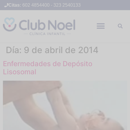
Citas:
602 4854400
-
323 2540133
Día:
9 de abril de 2014
Enfermedades de Depósito
Lisosomal