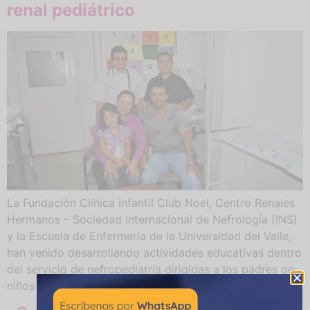
renal pediátrico
La Fundación Clínica Infantil Club Noel, Centro Renales
Hermanos – Sociedad Internacional de Nefrología (INS)
y la Escuela de Enfermería de la Universidad del Valle,
han venido desarrollando actividades educativas dentro
del servicio de nefropediatría dirigidas a los padres de
niños con enfermedad renal.