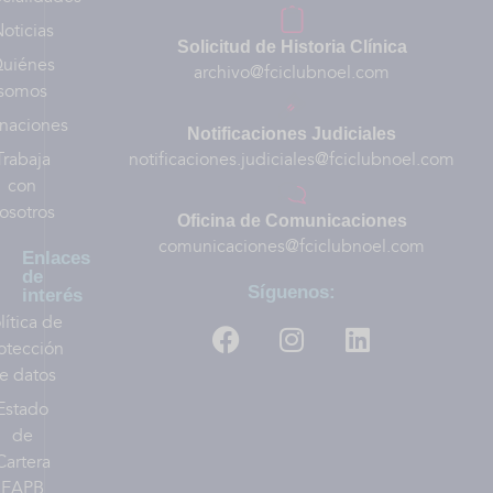
oticias
Solicitud de Historia Clínica
uiénes
archivo@fciclubnoel.com
somos
naciones
Notificaciones Judiciales
Trabaja
notificaciones.judiciales@fciclubnoel.com
con
osotros
Oficina de Comunicaciones
comunicaciones@fciclubnoel.com
Enlaces
de
Síguenos:
interés
lítica de
otección
e datos
Estado
de
Cartera
EAPB