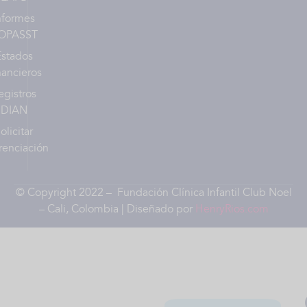
nformes
OPASST
Estados
nancieros
egistros
DIAN
olicitar
renciación
© Copyright 2022 – Fundación Clínica Infantil Club Noel
– Cali, Colombia | Diseñado por
HenryRios.com