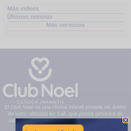
Más videos
Últimas noticias
Más servicios
El Club Noel es una clínica infantil privada sin ánimo
de lucro, ubicada en Cali, que presta servicios de
salud pediátricos de mediana y alta complejidad.