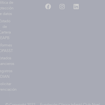
lítica de
otección
e datos
Estado
de
Cartera
EAPB
nformes
OPASST
Estados
nancieros
egistros
DIAN
olicitar
renciación
© Copyright 2022 – Fundación Clínica Infantil Club Noel