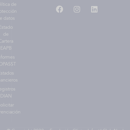
lítica de
otección
e datos
Estado
de
Cartera
EAPB
nformes
OPASST
Estados
nancieros
egistros
DIAN
olicitar
renciación