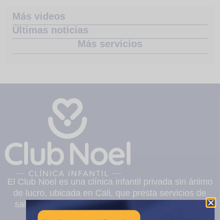
Más videos
Últimas noticias
Más servicios
El Club Noel es una clínica infantil privada sin ánimo
de lucro, ubicada en Cali, que presta servicios de
salud pediátricos de mediana y alta complejidad.