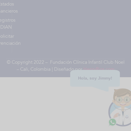
Estados
nancieros
egistros
DIAN
olicitar
renciación
© Copyright 2022 – Fundación Clínica Infantil Club Noel
– Cali, Colombia | Diseñado por
HenryRios.com
Hola, soy Jimmy!