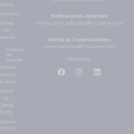
somos
naciones
Notificaciones Judiciales
Trabaja
notificaciones.judiciales@fciclubnoel.com
con
osotros
Oficina de Comunicaciones
comunicaciones@fciclubnoel.com
Enlaces
de
Síguenos:
interés
lítica de
otección
e datos
Estado
de
Cartera
EAPB
nformes
OPASST