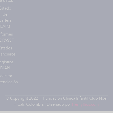
e datos
Estado
de
Cartera
EAPB
nformes
OPASST
Estados
nancieros
egistros
DIAN
olicitar
renciación
© Copyright 2022 – Fundación Clínica Infantil Club Noel
– Cali, Colombia | Diseñado por
HenryRios.com