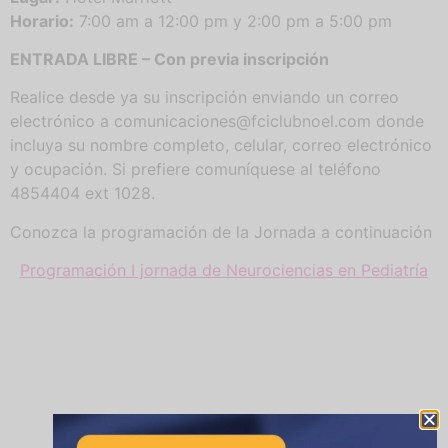
Horario:
7:00 am a 12:00 pm y 2:00 pm a 5:00 pm
ENTRADA LIBRE – Con previa inscripción
Realice desde ya su inscripción enviando un correo
electrónico a comunicaciones@fciclubnoel.com donde
incluya su nombre completo, celular, correo electrónico
y ocupación. Si prefiere comuníquese al teléfono
4854404 ext 1028.
Conozca la programación de la Jornada a continuación
Programación I jornada de Neurociencias en Pediatría