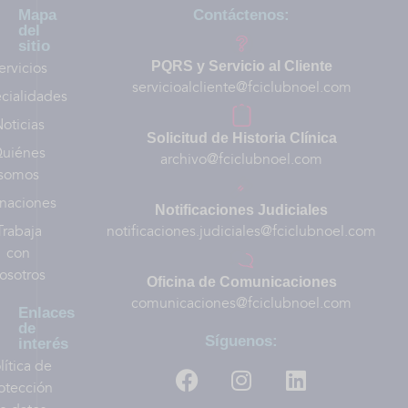
Mapa
Contáctenos:
del
sitio
ervicios
PQRS y Servicio al Cliente
servicioalcliente@fciclubnoel.com
cialidades
oticias
Solicitud de Historia Clínica
uiénes
archivo@fciclubnoel.com
somos
naciones
Notificaciones Judiciales
Trabaja
notificaciones.judiciales@fciclubnoel.com
con
osotros
Oficina de Comunicaciones
comunicaciones@fciclubnoel.com
Enlaces
de
Síguenos:
interés
lítica de
otección