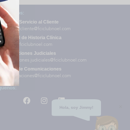
ntáctenos:
PQRS y Servicio al Cliente
servicioalcliente@fciclubnoel.com
Solicitud de Historia Clínica
archivo@fciclubnoel.com
Notificaciones Judiciales
notificaciones.judiciales@fciclubnoel.com
Oficina de Comunicaciones
comunicaciones@fciclubnoel.com
guenos:
Hola, soy Jimmy!