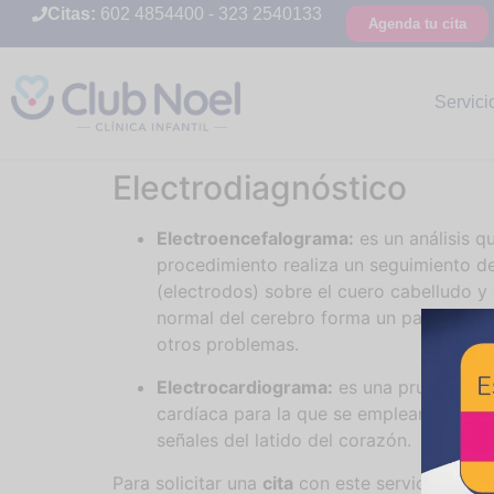
Citas:
602 4854400
-
323 2540133
Agenda tu cita
Servici
Electrodiagnóstico
Electroencefalograma:
es un análisis q
procedimiento realiza un seguimiento de
(electrodos) sobre el cuero cabelludo 
normal del cerebro forma un patrón rec
otros problemas.
Electrocardiograma:
es una prueba que r
cardíaca para la que se emplean pequeño
señales del latido del corazón.
Para solicitar una
cita
con este servicio, por