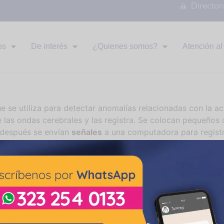
Director
os
De interés
¿Quienes somos?
Atención al 
ue se utiliza para detectar anomalías relacionadas con la ac
 las ondas cerebrales y las registra. Se colocan pequeños
y después se envían
señales
a una computadora para registra
onocible y a través de el, los médicos pueden buscar
patro
egistra la actividad eléctrica del corazón. Se trata de una
s discos metálicos (electrodos) que captan, amplifican y r
 favor comuníquese al
485 44 04 Ext.. 1154