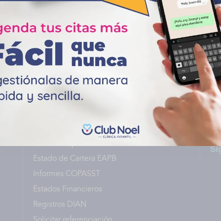
Mapa del sitio
Co
Servicios
Especialidades
Noticias
Quiénes somos
Donaciones
a sin
Trabaja con nosotros
sta
a y
Enlaces de interés
Política de protección de datos
Sí
Estado de Cartera EAPB
Informes COPASST
Estados Financieros
Registros DIAN
Solicitar referenciación