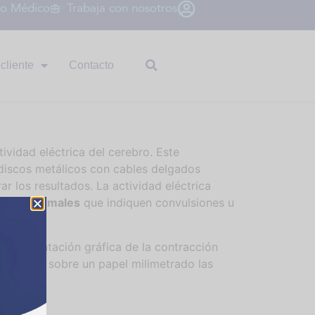
io Médico
Trabaja con nosotros
cliente
Contacto
tividad eléctrica del cerebro. Este
 discos metálicos con cables delgados
r los resultados. La actividad eléctrica
nes anormales
que indiquen convulsiones u
 representación gráfica de la contracción
egistran sobre un papel milimetrado las