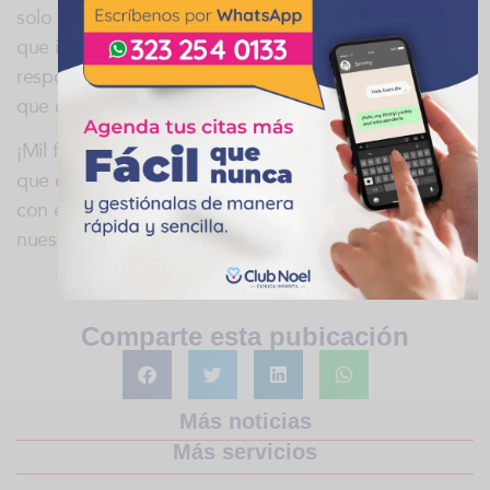
solo la alta calidad de los profesionales de la salud
que integran la familia Club Noel, sino también la
responsabilidad social, humanidad y vocación con la
que día a día desempeñan sus labores.
¡Mil felicidades Dr. Javier Losada Campo! Deseamos
que este sea un aliciente para continuar trabajando
con empeño para mantener viva la sonrisa de
nuestros niños.
Comparte esta pubicación
Más noticias
Más servicios