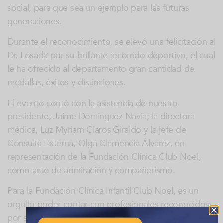
social, para que sea un ejemplo para las futuras
generaciones.
Durante el reconocimiento, se elevó una felicitación al
Dr. Losada por su brillante recorrido deportivo, el cual
le ha ofrecido al departamento gran cantidad de
medallas, éxitos y distinciones.
El evento contó con la asistencia de nuestro
presidente, Jaime Domínguez Navia; la directora
médica, Luz Myriam Claros Giraldo y la jefe de
Consulta Externa, Olga Clemencia Álvarez, en
representación de la Fundación Clínica Club Noel,
como acto de admiración y compañerismo.
Para la Fundación Clínica Infantil Club Noel, es un
orgullo poder contar con profesionales reconocidos
por su entrega y sentido social; lo cual representa no