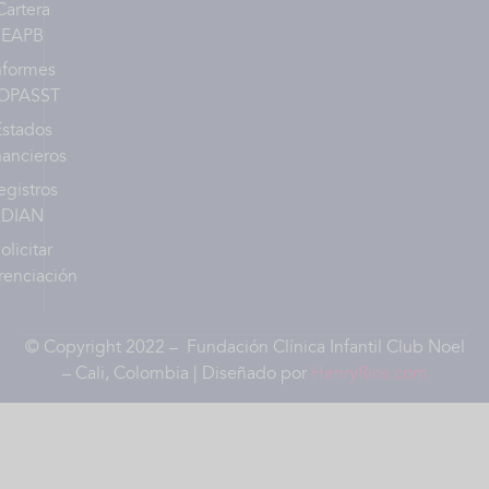
Cartera
EAPB
nformes
OPASST
Estados
nancieros
egistros
DIAN
olicitar
renciación
© Copyright 2022 – Fundación Clínica Infantil Club Noel
– Cali, Colombia | Diseñado por
HenryRios.com