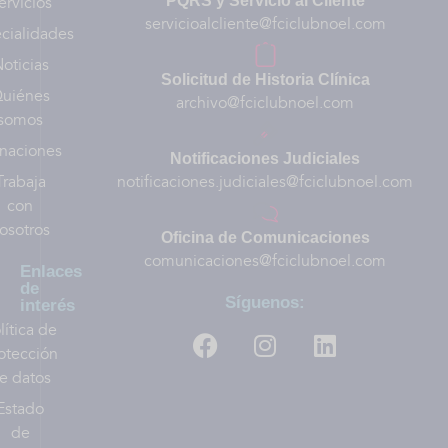
ervicios
PQRS y Servicio al Cliente
servicioalcliente@fciclubnoel.com
cialidades
oticias
Solicitud de Historia Clínica
uiénes
archivo@fciclubnoel.com
somos
naciones
Notificaciones Judiciales
Trabaja
notificaciones.judiciales@fciclubnoel.com
con
osotros
Oficina de Comunicaciones
comunicaciones@fciclubnoel.com
Enlaces
de
Síguenos:
interés
lítica de
otección
e datos
Estado
de