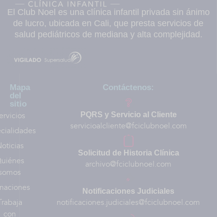
El Club Noel es una clínica infantil privada sin ánimo
de lucro, ubicada en Cali, que presta servicios de
salud pediátricos de mediana y alta complejidad.
Mapa
Contáctenos:
del
sitio
ervicios
PQRS y Servicio al Cliente
servicioalcliente@fciclubnoel.com
cialidades
oticias
Solicitud de Historia Clínica
uiénes
archivo@fciclubnoel.com
somos
naciones
Notificaciones Judiciales
Trabaja
notificaciones.judiciales@fciclubnoel.com
con