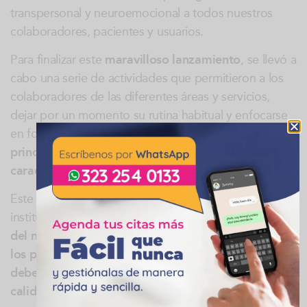
transpersonal y neuroemocional a todos nuestros
colaboradores, pacientes y usuarios.
Para finalizar este
maravilloso lanzamiento
, se llevó a
cabo una serie de actividades que permitieron a los
colaboradores de las diferentes áreas y servicios,
dejar por un momento su rutina habitual y enfocarse
en fortalecer de una manera divertida y diferente,
los
principios, valores y cualidades
que los
caracterizan.
Este primer acercamiento del programa con la
institución proporcionó el conocimiento de la
Política
del nuevo programa, los objetivos, los beneficios,
los proyectos
y permitió
reforzar los valores que se
deben tener presente para ofrecer un servicio de
calidad a pacientes y acompañantes.