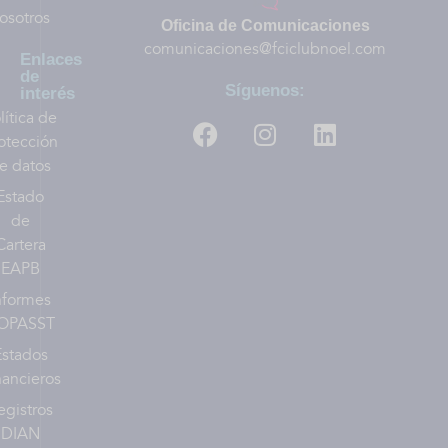
osotros
Oficina de Comunicaciones
comunicaciones@fciclubnoel.com
Enlaces
de
Síguenos:
interés
lítica de
otección
e datos
Estado
de
Cartera
EAPB
nformes
OPASST
Estados
nancieros
egistros
DIAN