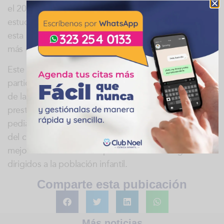
el 2018 y el 2019, además de que la rotación
estudiantil en la Clínica se ha visto fortalecida desde
esta área, tal como se viene haciendo desde hace
más de 30 años.
Este espacio académico que contó con la
participación de colaboradores, directivos y usuarios
de la Clínica, facilita la integralidad y continuidad a la
prestación de servicios de calidad en el área
pediátrica, y de igual forma, aporta a la promoción
del conocimiento científico que resulta valioso en la
mejora constante de los procedimientos diagnósticos
dirigidos a la población infantil.
Comparte esta pubicación
Más noticias