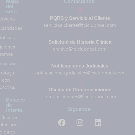
Mapa
Contáctenos:
del
sitio
ervicios
PQRS y Servicio al Cliente
servicioalcliente@fciclubnoel.com
cialidades
oticias
Solicitud de Historia Clínica
uiénes
archivo@fciclubnoel.com
somos
naciones
Notificaciones Judiciales
Trabaja
notificaciones.judiciales@fciclubnoel.com
con
osotros
Oficina de Comunicaciones
comunicaciones@fciclubnoel.com
Enlaces
de
Síguenos:
interés
lítica de
otección
e datos