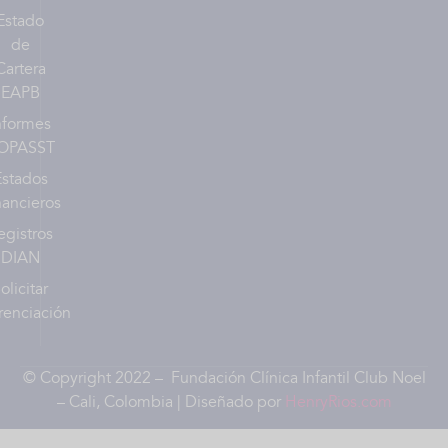
Estado
de
Cartera
EAPB
nformes
OPASST
Estados
nancieros
egistros
DIAN
olicitar
renciación
© Copyright 2022 – Fundación Clínica Infantil Club Noel
– Cali, Colombia | Diseñado por
HenryRios.com