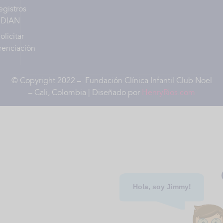
egistros
DIAN
olicitar
renciación
© Copyright 2022 – Fundación Clínica Infantil Club Noel
– Cali, Colombia | Diseñado por
HenryRios.com
Hola, soy Jimmy!