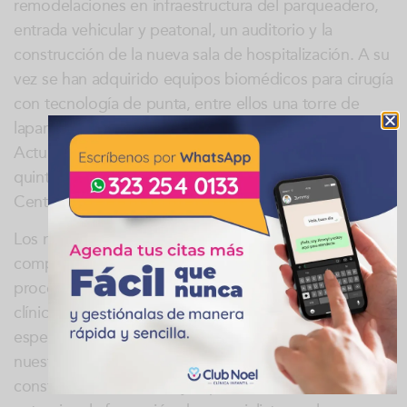
remodelaciones en infraestructura del parqueadero,
entrada vehicular y peatonal, un auditorio y la
construcción de la nueva sala de hospitalización. A su
vez se han adquirido equipos biomédicos para cirugía
con tecnología de punta, entre ellos una torre de
laparoscopia y una plataforma de energía.
Actualmente, la clínica realiza la construcción del
quinto quirófano y la construcción de la nueva
Central de Esterilización.
Los retos en Club Noel son grandes encaminados en
componentes, que son crecimiento en todos los
procesos de calidad, seguridad del paciente, gestión
clínica, ampliaremos cobertura en diferentes
especialidades, oportunidad en la mayoría de
nuestros servicios, talento humano que está en
constante actualización y capacitación. Además de