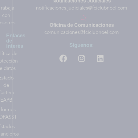
Notificaciones Judiciales
Trabaja
notificaciones.judiciales@fciclubnoel.com
con
osotros
Oficina de Comunicaciones
comunicaciones@fciclubnoel.com
Enlaces
de
Síguenos:
interés
lítica de
otección
e datos
Estado
de
Cartera
EAPB
nformes
OPASST
Estados
nancieros