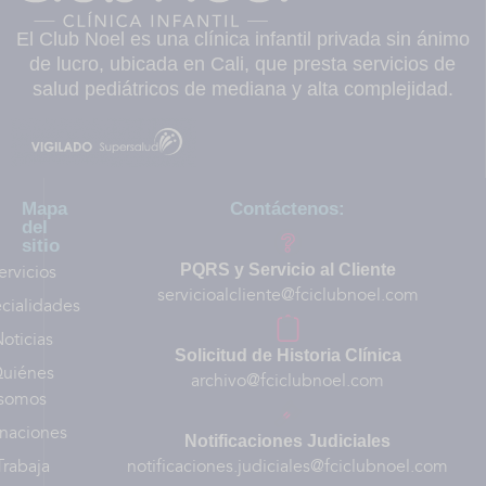
El Club Noel es una clínica infantil privada sin ánimo
de lucro, ubicada en Cali, que presta servicios de
salud pediátricos de mediana y alta complejidad.
Mapa
Contáctenos:
del
sitio
ervicios
PQRS y Servicio al Cliente
servicioalcliente@fciclubnoel.com
cialidades
oticias
Solicitud de Historia Clínica
uiénes
archivo@fciclubnoel.com
somos
naciones
Notificaciones Judiciales
Trabaja
notificaciones.judiciales@fciclubnoel.com