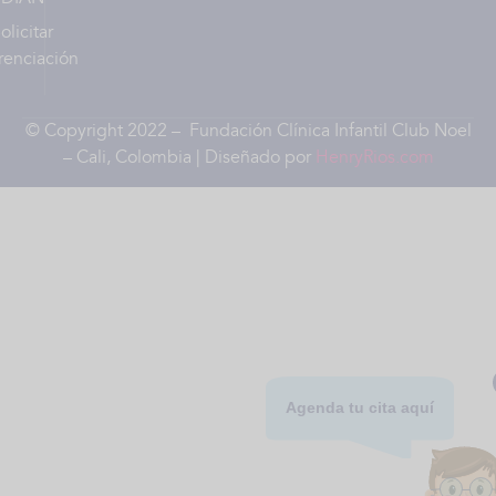
olicitar
renciación
© Copyright 2022 – Fundación Clínica Infantil Club Noel
– Cali, Colombia | Diseñado por
HenryRios.com
Agenda tu cita aquí