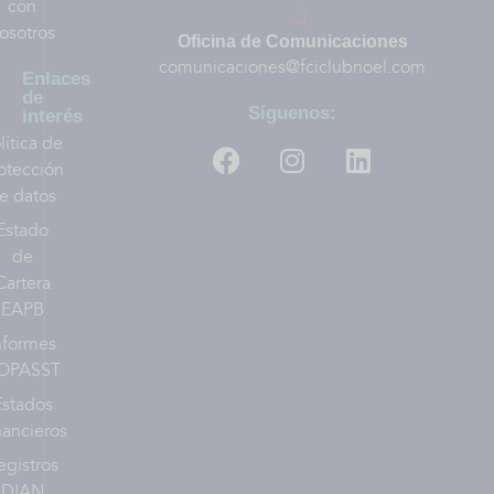
con
osotros
Oficina de Comunicaciones
comunicaciones@fciclubnoel.com
Enlaces
de
Síguenos:
interés
lítica de
otección
e datos
Estado
de
Cartera
EAPB
nformes
OPASST
Estados
nancieros
egistros
DIAN