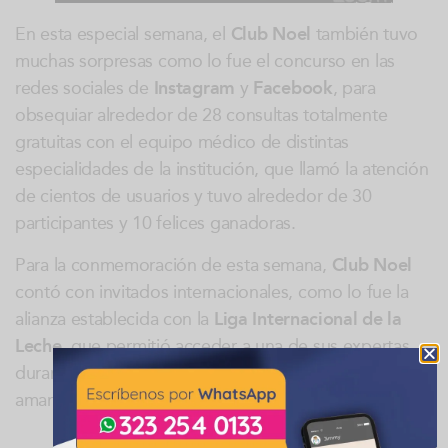
En esta especial semana, el
Club Noel
también tuvo
muchas sorpresas como lo fue el concurso en las
redes sociales de
Instagram
y
Facebook
, para
obsequiar alrededor de 28 consultas totalmente
gratuitas con el equipo médico de distintas
especialidades de la institución, que llamó la atención
de cientos de usuarios y tuvo alrededor de 30
participantes y 10 felices ganadoras.
Para la conmemoración de esta semana,
Club Noel
contó con invitados internacionales, como lo fue la
alianza establecida con la
Liga Internacional de la
Leche
, que permitió acceder a una de sus expertas
durante un conversatorio sobre la “naturalidad del
amamantamiento”, el pasado 7 de agosto.