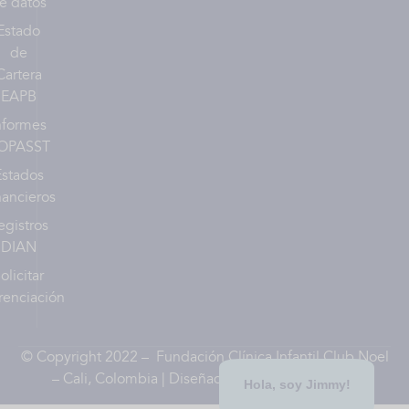
e datos
Estado
de
Cartera
EAPB
nformes
OPASST
Estados
nancieros
egistros
DIAN
olicitar
renciación
© Copyright 2022 – Fundación Clínica Infantil Club Noel
– Cali, Colombia | Diseñado por
HenryRios.com
Hola, soy Jimmy!