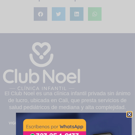
El Club Noel es una clínica infantil privada sin ánimo
de lucro, ubicada en Cali, que presta servicios de
salud pediátricos de mediana y alta complejidad.