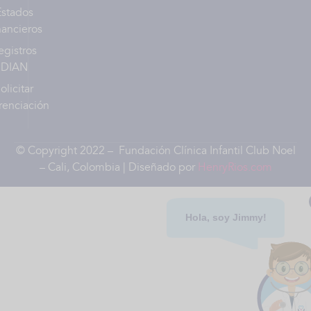
Estados
nancieros
egistros
DIAN
olicitar
renciación
© Copyright 2022 – Fundación Clínica Infantil Club Noel
– Cali, Colombia | Diseñado por
HenryRios.com
Hola, soy Jimmy!