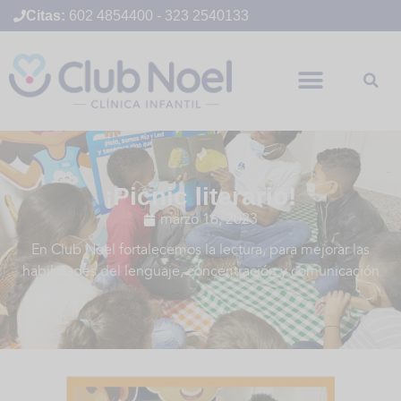
Citas:
602 4854400
-
323 2540133
¡Picnic literario!
marzo 16, 2023
En Club Noel fortalecemos la lectura, para mejorar las
habilidades del lenguaje, concentración y comunicación