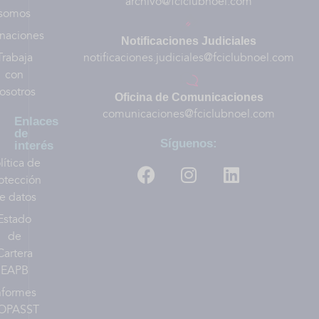
archivo@fciclubnoel.com
somos
naciones
Notificaciones Judiciales
Trabaja
notificaciones.judiciales@fciclubnoel.com
con
osotros
Oficina de Comunicaciones
comunicaciones@fciclubnoel.com
Enlaces
de
Síguenos:
interés
lítica de
otección
e datos
Estado
de
Cartera
EAPB
nformes
OPASST