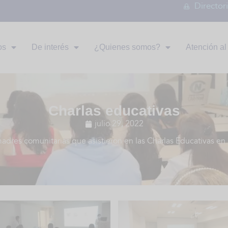
Director
os
De interés
¿Quienes somos?
Atención al 
Charlas educativas
julio 29, 2022
res comunitarias que asistieron en las Charlas Educativas en p