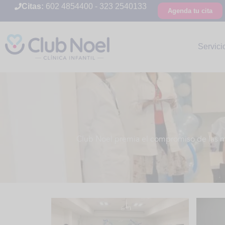
Citas:
602 4854400
-
323 2540133
Agenda tu cita
Servici
Club Noel premia el compromiso de las mad