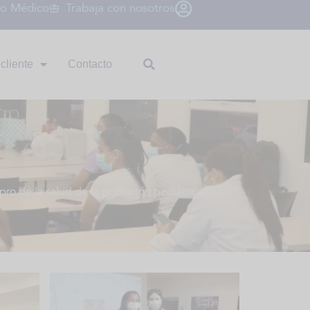
io Médico
Trabaja con nosotros
cliente
Contacto
ro de la salud de la población pediátrica.