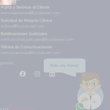
PQRS y Servicio al Cliente
servicioalcliente@fciclubnoel.com
Solicitud de Historia Clínica
archivo@fciclubnoel.com
Notificaciones Judiciales
notificaciones.judiciales@fciclubnoel.com
Oficina de Comunicaciones
comunicaciones@fciclubnoel.com
guenos:
Hola, soy Jimmy!
do por
HenryRios.com