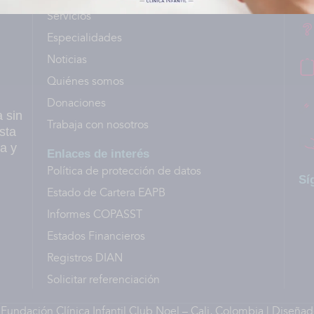
Servicios
Especialidades
Noticias
Quiénes somos
Donaciones
a sin
Trabaja con nosotros
sta
a y
Enlaces de interés
Política de protección de datos
Sí
Estado de Cartera EAPB
Informes COPASST
Estados Financieros
Registros DIAN
Solicitar referenciación
undación Clínica Infantil Club Noel – Cali, Colombia | Diseña