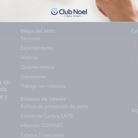
Mapa del sitio
Co
Servicios
Especialidades
Noticias
Quiénes somos
Donaciones
a sin
Trabaja con nosotros
sta
a y
Enlaces de interés
Política de protección de datos
Sí
Estado de Cartera EAPB
Informes COPASST
Estados Financieros