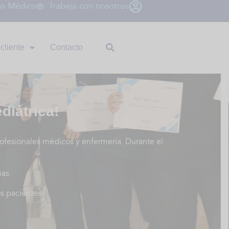
io Médico
Trabaja con nosotros
cliente
Contacto
diátrica!
rofesionales médicos y enfermería. Durante el
s. ​
 pacientes. ​