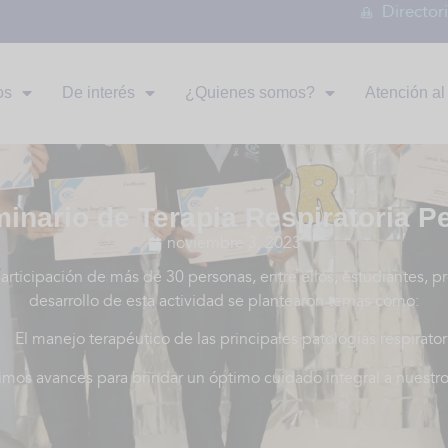
Director
os
De interés
¿Quienes somos?
Atención al 
inario de Terapia Respiratoria Pe
noviembre 3, 2023
rticipación de más de 30 personas, entre ellos, estudiantes, p
desarrollo de esta actividad se plantearon temas como:
El manejo terapéutico de las principales patologías respiratoria
timos avances para brindar un óptimo cuidado integral a nuestros