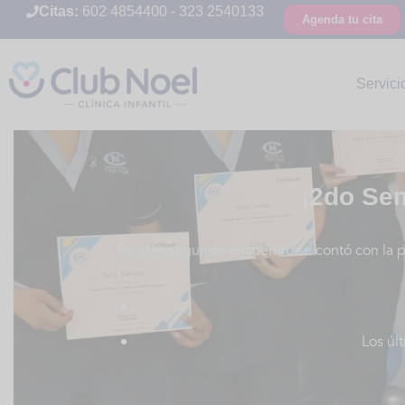
Citas:
602 4854400
-
323 2540133
Agenda tu cita
Servici
¡2do Sem
En este segundo encuentro se contó con la pa
Los úl