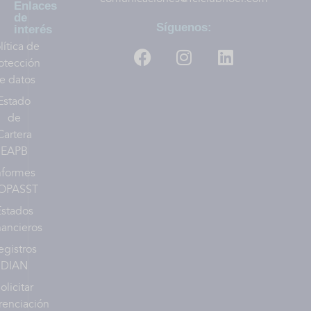
Enlaces
de
Síguenos:
interés
lítica de
otección
e datos
Estado
de
Cartera
EAPB
nformes
OPASST
Estados
nancieros
egistros
DIAN
olicitar
renciación