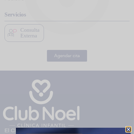
Servicios
Consulta
Externa
Agendar cita
El Club Noel es una clínica infantil privada sin ánimo