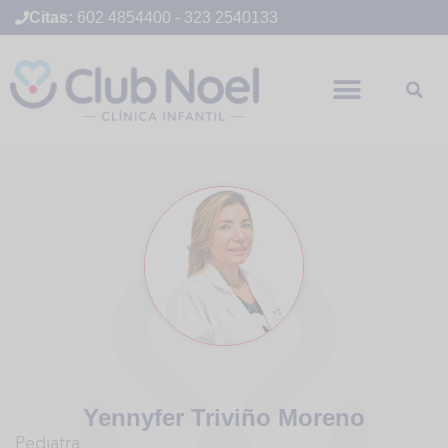
Citas:
602 4854400
-
323 2540133
Yennyfer Triviño Moreno
Pediatra