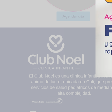
Agendar cita
El Club Noel es una clínica infantil privad
ánimo de lucro, ubicada en Cali, que pre
servicios de salud pediátricos de median
alta complejidad.