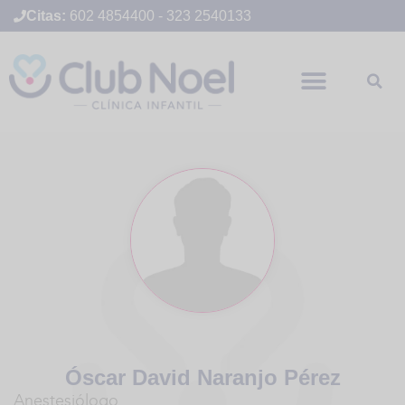
Citas:
602 4854400
-
323 2540133
Óscar David Naranjo Pérez
Anestesiólogo