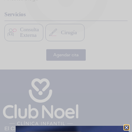
Servicios
Consulta
Cirugía
Externa
Agendar cita
El Club Noel es una clínica infantil privada sin ánimo