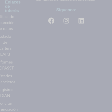
Enlaces
de
Síguenos:
interés
lítica de
otección
e datos
Estado
de
Cartera
EAPB
nformes
OPASST
Estados
nancieros
egistros
DIAN
olicitar
renciación