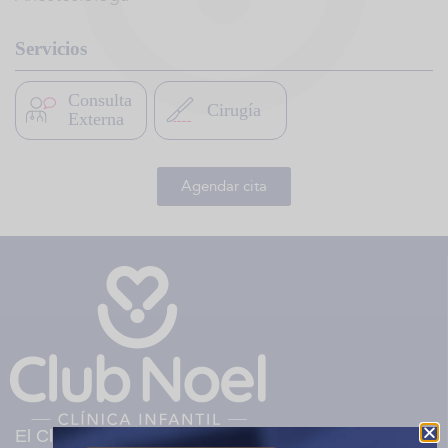
Servicios
Consulta
Cirugía
Externa
Agendar cita
El Club Noel es una clínica infantil privada sin ánimo