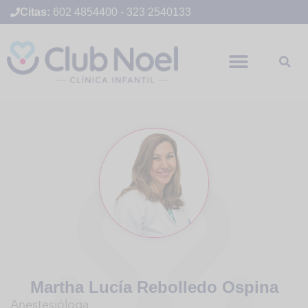
Citas:
602 4854400
-
323 2540133
Martha Lucía Rebolledo Ospina
Anestesióloga