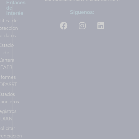
Enlaces
de
Síguenos:
interés
lítica de
otección
e datos
Estado
de
Cartera
EAPB
nformes
OPASST
Estados
nancieros
egistros
DIAN
olicitar
renciación