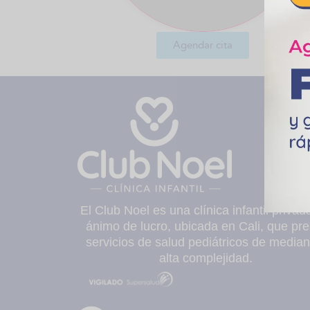
Agendar cita
El Club Noel es una clínica infantil privad
ánimo de lucro, ubicada en Cali, que pre
servicios de salud pediátricos de median
alta complejidad.