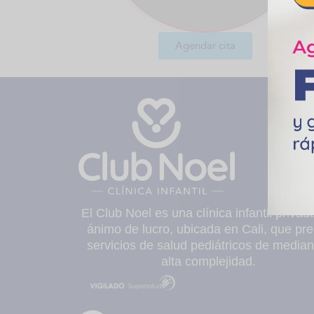
Agendar cita
El Club Noel es una clínica infantil privad
ánimo de lucro, ubicada en Cali, que pre
servicios de salud pediátricos de median
alta complejidad.