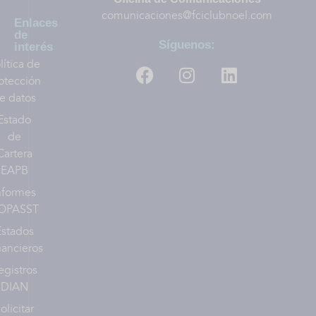
comunicaciones@fciclubnoel.com
Enlaces
de
Síguenos:
interés
lítica de
otección
e datos
Estado
de
Cartera
EAPB
nformes
OPASST
Estados
nancieros
egistros
DIAN
olicitar