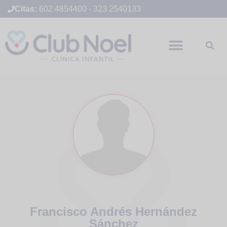
Citas:
602 4854400
-
323 2540133
Francisco Andrés Hernández
Sánchez