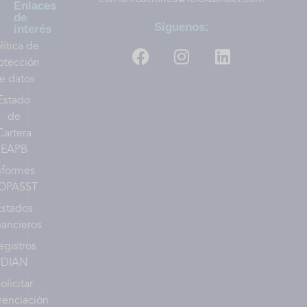
Enlaces
de
Síguenos:
interés
lítica de
otección
e datos
Estado
de
Cartera
EAPB
nformes
OPASST
Estados
nancieros
egistros
DIAN
olicitar
renciación