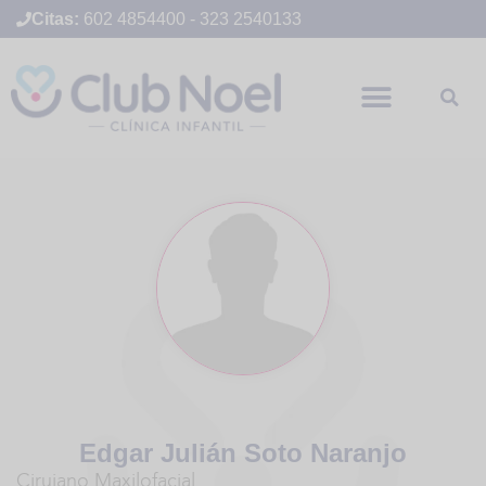
Citas:
602 4854400
-
323 2540133
Edgar Julián Soto Naranjo
Cirujano Maxilofacial