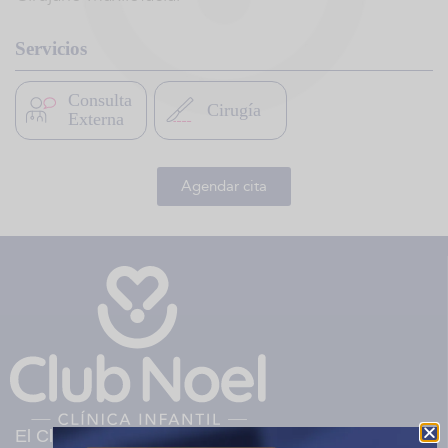
Servicios
Consulta
Cirugía
Externa
Agendar cita
El Club Noel es una clínica infantil privada sin ánimo