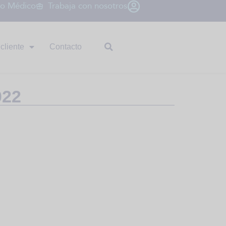
io Médico
Trabaja con nosotros
cliente
Contacto
022