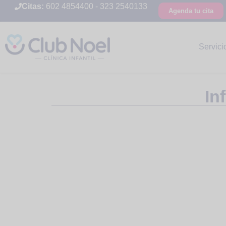
Citas:
602 4854400
-
323 2540133
Agenda tu cita
Servici
In