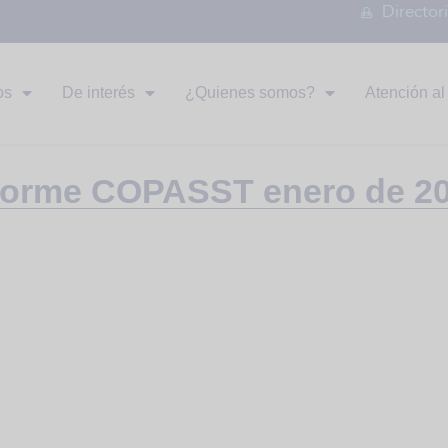
Director
os
De interés
¿Quienes somos?
Atención al 
forme COPASST enero de 2