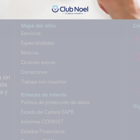
Mapa del sitio
Co
Servicios
Especialidades
Noticias
Quiénes somos
Donaciones
a sin
Trabaja con nosotros
sta
a y
Enlaces de interés
Política de protección de datos
Sí
Estado de Cartera EAPB
Informes COPASST
Estados Financieros