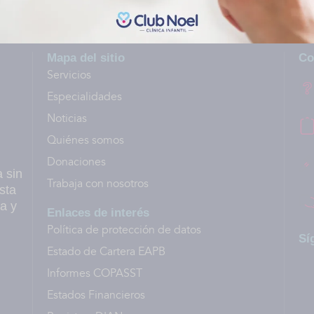
Mapa del sitio
Co
Servicios
Especialidades
Noticias
Quiénes somos
Donaciones
a sin
Trabaja con nosotros
sta
a y
Enlaces de interés
Política de protección de datos
Sí
Estado de Cartera EAPB
Informes COPASST
Estados Financieros