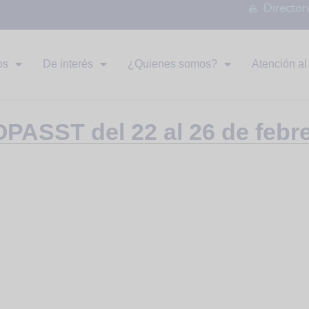
Director
os
De interés
¿Quienes somos?
Atención al 
PASST del 22 al 26 de febr