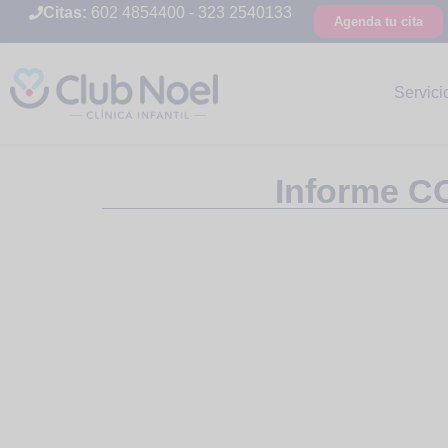
Citas:
602 4854400
-
323 2540133
Agenda tu cita
Servici
Informe CO