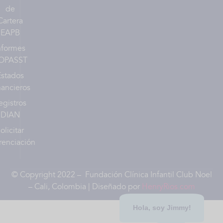
de
Cartera
EAPB
nformes
OPASST
Estados
nancieros
egistros
DIAN
olicitar
renciación
© Copyright 2022 – Fundación Clínica Infantil Club Noel
– Cali, Colombia | Diseñado por
HenryRios.com
Hola, soy Jimmy!