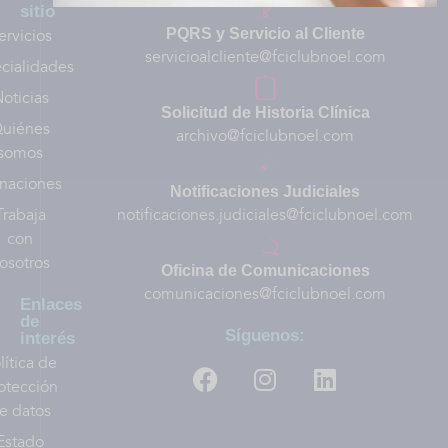
sitio
ervicios
PQRS y Servicio al Cliente
servicioalcliente@fciclubnoel.com
cialidades
oticias
Solicitud de Historia Clínica
uiénes
archivo@fciclubnoel.com
somos
naciones
Notificaciones Judiciales
Trabaja
notificaciones.judiciales@fciclubnoel.com
con
osotros
Oficina de Comunicaciones
comunicaciones@fciclubnoel.com
Enlaces
de
Síguenos:
interés
lítica de
otección
e datos
Estado