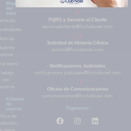
Mapa
Contáctenos:
del
sitio
ervicios
PQRS y Servicio al Cliente
servicioalcliente@fciclubnoel.com
cialidades
oticias
Solicitud de Historia Clínica
uiénes
archivo@fciclubnoel.com
somos
naciones
Notificaciones Judiciales
Trabaja
notificaciones.judiciales@fciclubnoel.com
con
osotros
Oficina de Comunicaciones
comunicaciones@fciclubnoel.com
Enlaces
de
Síguenos:
interés
lítica de
otección
e datos