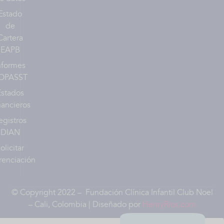
Estado
de
Cartera
EAPB
nformes
OPASST
Estados
nancieros
egistros
DIAN
olicitar
renciación
© Copyright 2022 – Fundación Clínica Infantil Club Noel
– Cali, Colombia | Diseñado por
HenryRios.com