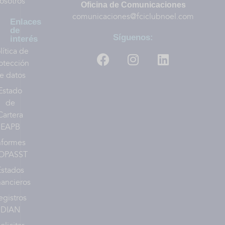
osotros
Oficina de Comunicaciones
comunicaciones@fciclubnoel.com
Enlaces
de
Síguenos:
interés
lítica de
otección
e datos
Estado
de
Cartera
EAPB
nformes
OPASST
Estados
nancieros
egistros
DIAN