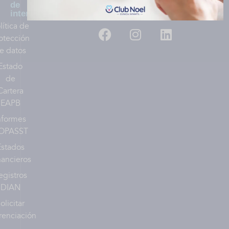
de
Síguenos:
interés
lítica de
otección
e datos
Estado
de
Cartera
EAPB
nformes
OPASST
Estados
nancieros
egistros
DIAN
olicitar
renciación