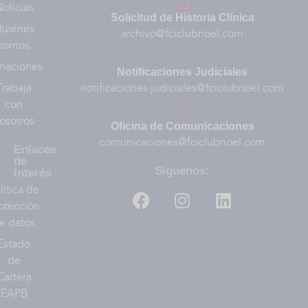
oticias
Solicitud de Historia Clínica
uiénes
archivo@fciclubnoel.com
somos
naciones
Notificaciones Judiciales
Trabaja
notificaciones.judiciales@fciclubnoel.com
con
osotros
Oficina de Comunicaciones
comunicaciones@fciclubnoel.com
Enlaces
de
Síguenos:
interés
lítica de
otección
e datos
Estado
de
Cartera
EAPB