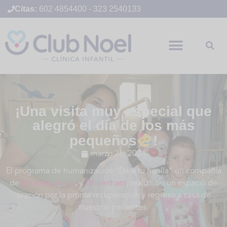
Citas:
602 4854400
-
323 2540133
¡Una visita muy especial que
alegró el día de los más
pequeños
!
marzo 26, 2024
El programa de humanización “Deja tu huella” en compañía
de
@fresita_clown
, y
@funetham
, realizaron un espacio de
oración por la pronta recuperación y regreso a casa de
nuestros pacientes.