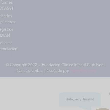
nformes
OPASST
Estados
nancieros
egistros
DIAN
olicitar
renciación
© Copyright 2022 – Fundación Clínica Infantil Club Noel
– Cali, Colombia | Diseñado por
HenryRios.com
Hola, soy Jimmy!