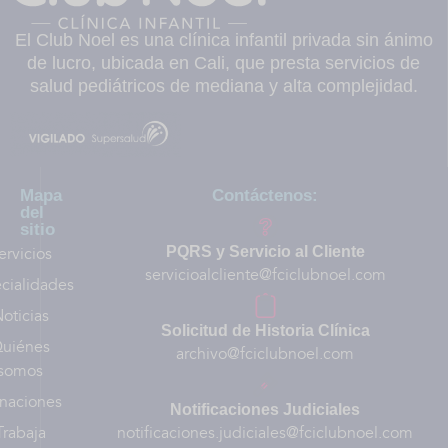
El Club Noel es una clínica infantil privada sin ánimo
de lucro, ubicada en Cali, que presta servicios de
salud pediátricos de mediana y alta complejidad.
Mapa
Contáctenos:
del
sitio
ervicios
PQRS y Servicio al Cliente
servicioalcliente@fciclubnoel.com
cialidades
oticias
Solicitud de Historia Clínica
uiénes
archivo@fciclubnoel.com
somos
naciones
Notificaciones Judiciales
Trabaja
notificaciones.judiciales@fciclubnoel.com