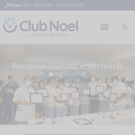
Citas:
602 4854400
-
323 2540133
Reconocimiento enfermería
mayo 12, 2022
Con diferentes actividades y un especial homenaje ‘Toda
una vida en Enfermería’ se conmemoró en el Club Noel el
Día Internacional de la Enfermería.