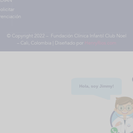
DIAN
olicitar
renciación
© Copyright 2022 – Fundación Clínica Infantil Club Noel
– Cali, Colombia | Diseñado por
HenryRios.com
Hola, soy Jimmy!