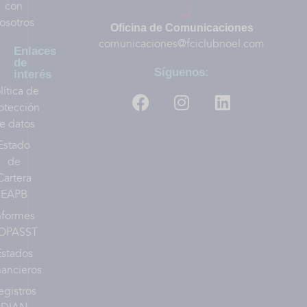
con
osotros
Oficina de Comunicaciones
comunicaciones@fciclubnoel.com
Enlaces
de
Síguenos:
interés
lítica de
otección
e datos
Estado
de
Cartera
EAPB
nformes
OPASST
Estados
nancieros
egistros