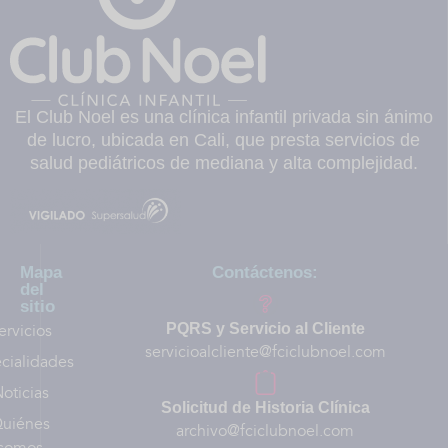
El Club Noel es una clínica infantil privada sin ánimo
de lucro, ubicada en Cali, que presta servicios de
salud pediátricos de mediana y alta complejidad.
Mapa
Contáctenos:
del
sitio
ervicios
PQRS y Servicio al Cliente
servicioalcliente@fciclubnoel.com
cialidades
oticias
Solicitud de Historia Clínica
uiénes
archivo@fciclubnoel.com