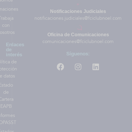
somos
naciones
Notificaciones Judiciales
Trabaja
notificaciones.judiciales@fciclubnoel.com
con
osotros
Oficina de Comunicaciones
comunicaciones@fciclubnoel.com
Enlaces
de
Síguenos:
interés
lítica de
otección
e datos
Estado
de
Cartera
EAPB
nformes
OPASST
Estados