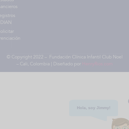
nancieros
egistros
DIAN
olicitar
renciación
© Copyright 2022 – Fundación Clínica Infantil Club Noel
– Cali, Colombia | Diseñado por
HenryRios.com
Hola, soy Jimmy!