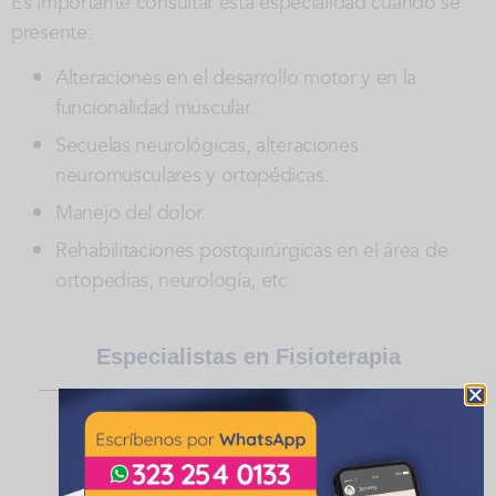
Es importante consultar esta especialidad cuando se
presente:
Alteraciones en el desarrollo motor y en la
funcionalidad muscular.
Secuelas neurológicas, alteraciones
neuromusculares y ortopédicas.
Manejo del dolor.
Rehabilitaciones postquirúrgicas en el área de
ortopedias, neurología, etc.
Especialistas en Fisioterapia