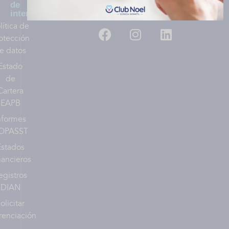
de
Síguenos:
interés
lítica de
otección
e datos
Estado
de
Cartera
EAPB
nformes
OPASST
Estados
nancieros
egistros
DIAN
olicitar
renciación